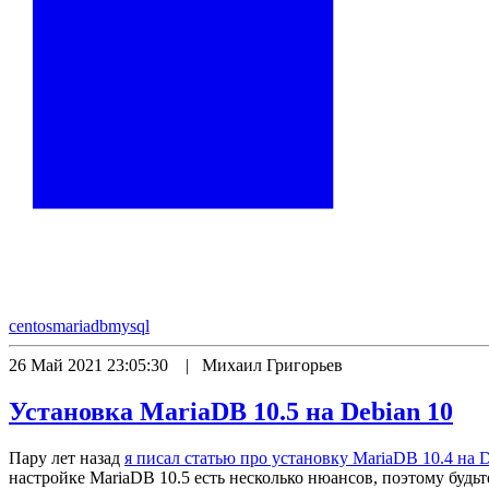
centos
mariadb
mysql
26 Май 2021 23:05:30 | Михаил Григорьев
Установка MariaDB 10.5 на Debian 10
Пару лет назад
я писал статью про установку MariaDB 10.4 на D
настройке MariaDB 10.5 есть несколько нюансов, поэтому будь