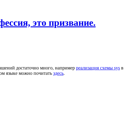
фессия, это призвание.
учшений достаточно много, например
реализация схемы sys
в
ком языке можно почитать
здесь
.