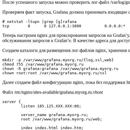
После успешного запуска можно проверить лог-файл /var/log/gra
Проверяем факт запуска, Grafana должна принимать входящие со
# netstat -ltupn |grep [g]rafana

Теперь настроим nginx для проксирования запросов на Grafan’у
обслуживания запросов к Grafan’е. В качестве адреса для доступа
Создаем каталоги для размещения лог-файлов nginx, хранения s
mkdir -p /var/www/grafana.myorg.ru/{log,ssl,web}

chmod 755 /var/www/grafana.myorg.ru

chown -R grafana:grafana /var/www/grafana.myorg.ru

Далее создаем файл конфигурации nginx, пока без поддержки ht
Файл /etc/nginx/sites-available/grafana.myorg.ru.vhost
server {

        listen 185.125.XXX.XXX:80;

        server_name grafana.myorg.ru;

        root /var/www/grafana.myorg.ru/web;

        index index.html index.htm;
