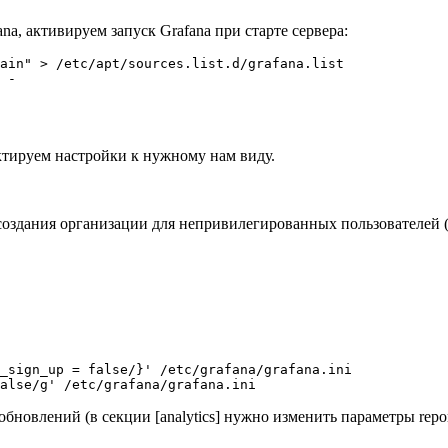
, активируем запуск Grafana при старте сервера:
ain" > /etc/apt/sources.list.d/grafana.list

 -

актируем настройки к нужному нам виду.
оздания организации для непривилегированных пользователей (в
_sign_up = false/}' /etc/grafana/grafana.ini

обновлений (в секции [analytics] нужно изменить параметры report