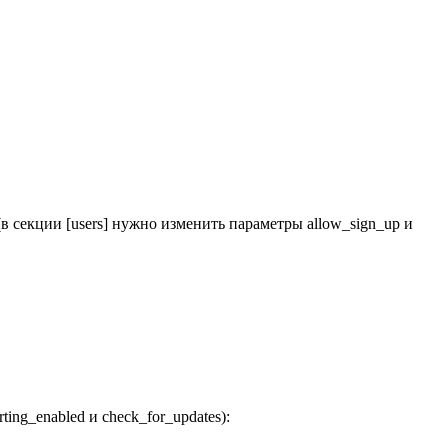
 секции [users] нужно изменить параметры allow_sign_up и
ing_enabled и check_for_updates):