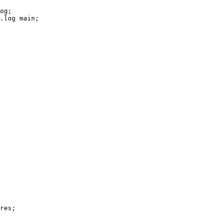
og;

.log main;

res;
