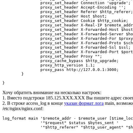
                proxy_set_header Connection 'upgrade';

                proxy_set_header Accept-Encoding '';

                proxy_set_header Referer $http_referer;

                proxy_set_header Host $host;

                proxy_set_header Cookie $http_cookie;

                proxy_set_header X-Real-IP $remote_addr
                proxy_set_header X-Forwarded-Host $host
                proxy_set_header X-Forwarded-Server $ho
                proxy_set_header X-Forwarded-For $proxy
                proxy_set_header X-Forwarded-Proto $sch
                proxy_set_header X-Forwarded-Ssl $ssl;

                proxy_set_header X-Forwarded-Port $port
                proxy_set_header Proxy "";

                proxy_cache_bypass $http_upgrade;

                proxy_http_version 1.1;

                proxy_pass http://127.0.0.1:3000;

        }

Хочу обратить внимание на несколько настроек:
1. Вместо подстроки 185.125.XXX.XXX Вы пишите адрес своег
2. В строке access_log в конце
указан формат лога
main, возможно
/etc/nginx/nginx.conf:
log_format main '$remote_addr - $remote_user [$time_loc
                '"$request" $status $bytes_sent '
