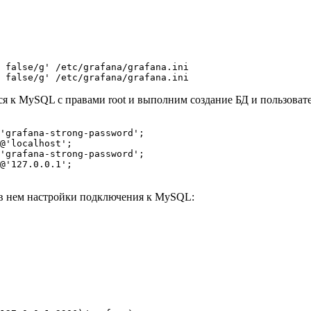
 false/g' /etc/grafana/grafana.ini

 к MySQL с правами root и выполним создание БД и пользовате
'grafana-strong-password';

@'localhost';

'grafana-strong-password';

@'127.0.0.1';

ем в нем настройки подключения к MySQL: