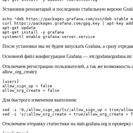
Установим репозитарий и последнюю стабильную версию Grafana
echo "deb https://packages.grafana.com/oss/deb stable m
curl https://packages.grafana.com/gpg.key | apt-key add
apt-get update

apt-get install -y grafana

После установки мы не будем запускать Grafana, а сразу отред
Основной файл конфигурации Grafana — /etc/grafana/grafana.ini
Отключаем регистрацию пользователей, а так же возможность с
allow_org_create):
[users]

allow_sign_up = false

Для быстрого изменения выполним:
sed -i '0,/allow_sign_up/{s/;allow_sign_up = true/allow
Отключаем отправку статистики на stats.grafana.org и проверку 