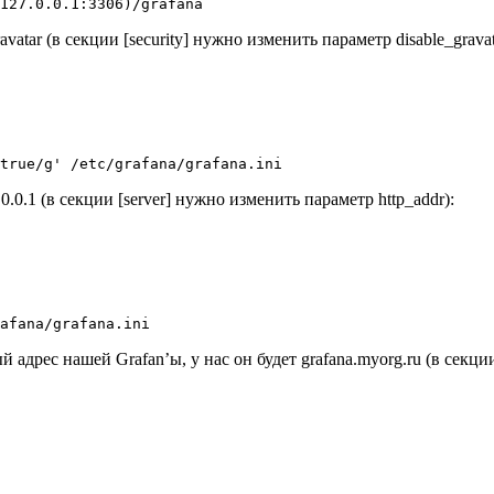
atar (в секции [security] нужно изменить параметр disable_gravat
.0.1 (в секции [server] нужно изменить параметр http_addr):
рес нашей Grafan’ы, у нас он будет grafana.myorg.ru (в секции 