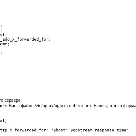
;

;

st;

_add_x_forwarded_for;

eme;

;

о сервера;
 у Вас в файле /etc/nginx/nginx.conf его нет. Если данного форма
al] '
