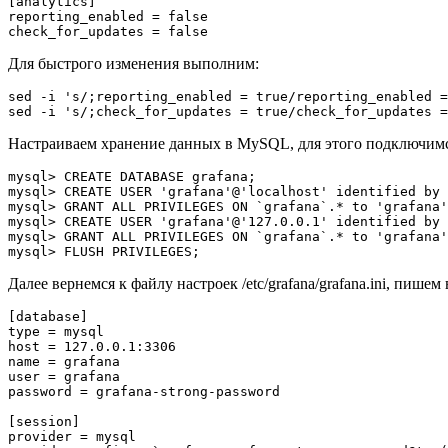
[analytics]

reporting_enabled = false

Для быстрого изменения выполним:
sed -i 's/;reporting_enabled = true/reporting_enabled =
Настраиваем хранение данных в MySQL, для этого подключимся
mysql> CREATE DATABASE grafana;

mysql> CREATE USER 'grafana'@'localhost' identified by 
mysql> GRANT ALL PRIVILEGES ON `grafana`.* to 'grafana'
mysql> CREATE USER 'grafana'@'127.0.0.1' identified by 
mysql> GRANT ALL PRIVILEGES ON `grafana`.* to 'grafana'
Далее вернемся к файлу настроек /etc/grafana/grafana.ini, пиш
[database]

type = mysql

host = 127.0.0.1:3306

name = grafana

user = grafana

password = grafana-strong-password

[session]

provider = mysql
