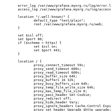
        error_log /var/www/grafana.myorg.ru/log/error.l
        access_log /var/www/grafana.myorg.ru/log/access
        location "/.well-known/" {

                default_type "text/plain";

                root /var/www/grafana.myorg.ru/web;

        }

        set $ssl off;

        set $port 80;

        if ($scheme = https) {

                set $ssl on;

                set $port 443;

        }

        location / {

                proxy_connect_timeout 59s;

                proxy_send_timeout 600s;

                proxy_read_timeout 600s;

                proxy_buffer_size 64k;

                proxy_buffers 16 32k;

                proxy_busy_buffers_size 64k;

                proxy_temp_file_write_size 64k;

                proxy_max_temp_file_size 0;

                proxy_pass_header Set-Cookie;

                proxy_redirect off;

                proxy_hide_header Vary;

                proxy_ignore_headers Cache-Control Expi
                proxy_set_header Upgrade $http_upgrade;
