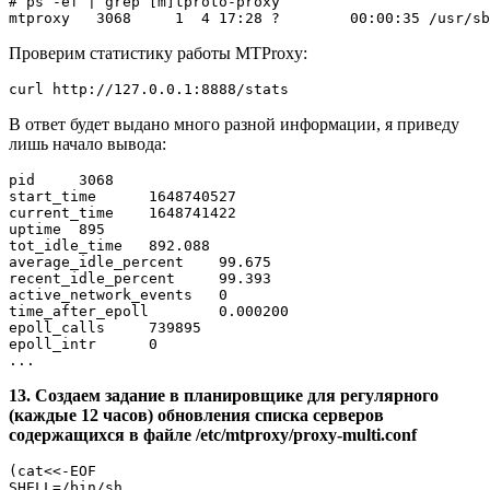
# ps -ef | grep [m]tproto-proxy

Проверим статистику работы MTProxy:
В ответ будет выдано много разной информации, я приведу
лишь начало вывода:
pid     3068

start_time      1648740527

current_time    1648741422

uptime  895

tot_idle_time   892.088

average_idle_percent    99.675

recent_idle_percent     99.393

active_network_events   0

time_after_epoll        0.000200

epoll_calls     739895

epoll_intr      0

13. Создаем задание в планировщике для регулярного
(каждые 12 часов) обновления списка серверов
содержащихся в файле /etc/mtproxy/proxy-multi.conf
(cat<<-EOF

SHELL=/bin/sh
