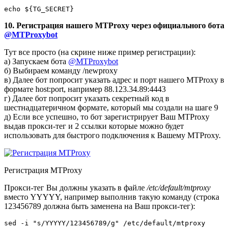
10. Регистрация нашего MTProxy через официального бота
@MTProxybot
Тут все просто (на скрине ниже пример регистрации):
а) Запускаем бота
@MTProxybot
б) Выбираем команду /newproxy
в) Далее бот попросит указать адрес и порт нашего MTProxy в
формате host:port, например 88.123.34.89:4443
г) Далее бот попросит указать секретный код в
шестнадцатеричном формате, который мы создали на шаге 9
д) Если все успешно, то бот зарегистрирует Ваш MTProxy
выдав прокси-тег и 2 ссылки которые можно будет
использовать для быстрого подключения к Вашему MTProxy.
Регистрация MTProxy
Прокси-тег Вы должны указать в файле
/etc/default/mtproxy
вместо YYYYY, например выполнив такую команду (строка
123456789 должна быть заменена на Ваш прокси-тег):