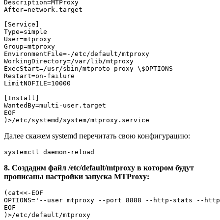
Description=MTProxy

After=network.target

[Service]

Type=simple

User=mtproxy

Group=mtproxy

EnvironmentFile=-/etc/default/mtproxy

WorkingDirectory=/var/lib/mtproxy

ExecStart=/usr/sbin/mtproto-proxy \$OPTIONS

Restart=on-failure

LimitNOFILE=10000

[Install]

WantedBy=multi-user.target

EOF

Далее скажем systemd перечитать свою конфигурацию:
8. Создадим файл /etc/default/mtproxy в котором будут
прописаны настройки запуска MTProxy:
(cat<<-EOF

OPTIONS='--user mtproxy --port 8888 --http-stats --http
EOF
