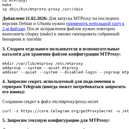
cd MTProxy/

make

Добавлено 11.02.2026:
Для запуска MTProxy на последних
версиях Debian и Ubuntu нужно
применить небольшой патч к
2-м файлам
. После исправления файлов нужно повторно
выполнить сборку (make) и заново скопировать собранный
бинарник в /usr/sbin
3. Создаем отдельного пользователя и вспомогательные
каталоги для хранения файлов конфигурации MTProxy:
mkdir /var/lib/mtproxy /etc/mtproxy

addgroup --system --quiet mtproxy

4. Запросим секрет, используемый для подключения к
серверам Telegram (иногда может потребоваться запросить
его вновь):
Сохраним секрет в файл /etc/mtproxy/proxy-secret
5. Запросим текущую конфигурацию для MTProxy: