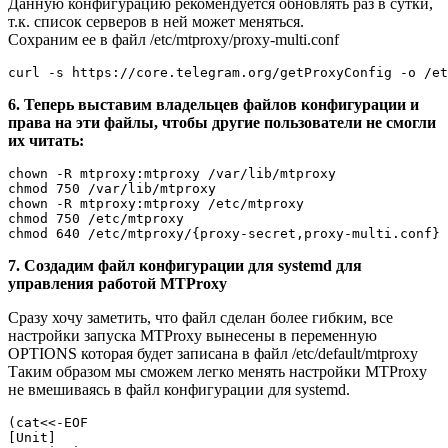
Данную конфигурацию рекомендуется обновлять раз в сутки,
т.к. список серверов в ней может меняться.
Сохраним ее в файл /etc/mtproxy/proxy-multi.conf
6. Теперь выставим владельцев файлов конфигурации и
права на эти файлы, чтобы другие пользователи не смогли
их читать:
chown -R mtproxy:mtproxy /var/lib/mtproxy

chmod 750 /var/lib/mtproxy

chown -R mtproxy:mtproxy /etc/mtproxy

chmod 750 /etc/mtproxy

7. Создадим файл конфигурации для systemd для
управления работой MTProxy
Сразу хочу заметить, что файл сделан более гибким, все
настройки запуска MTProxy вынесены в переменную
OPTIONS которая будет записана в файл /etc/default/mtproxy
Таким образом мы сможем легко менять настройки MTProxy
не вмешиваясь в файл конфигурации для systemd.
(cat<<-EOF

[Unit]
