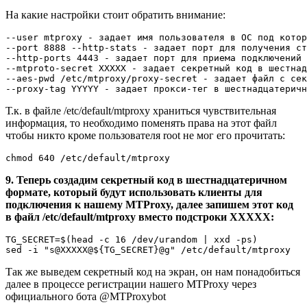
На какие настройки стоит обратить внимание:
--user mtproxy - задает имя пользователя в ОС под котор
--port 8888 --http-stats - задает порт для получения ст
--http-ports 4443 - задает порт для приема подключений 
--mtproto-secret XXXXX - задает секретный код в шестнад
--aes-pwd /etc/mtproxy/proxy-secret - задает файл с сек
Т.к. в файле /etc/default/mtproxy храниться чувствительная
информация, то необходимо поменять права на этот файл
чтобы никто кроме пользователя root не мог его прочитать:
9. Теперь создадим секретный код в шестнадцатеричном
формате, который будут использовать клиенты для
подключения к нашему MTProxy, далее запишем этот код
в файл /etc/default/mtproxy вместо подстроки XXXXX:
TG_SECRET=$(head -c 16 /dev/urandom | xxd -ps)

Так же выведем секретный код на экран, он нам понадобиться
далее в процессе регистрации нашего MTProxy через
официального бота @MTProxybot