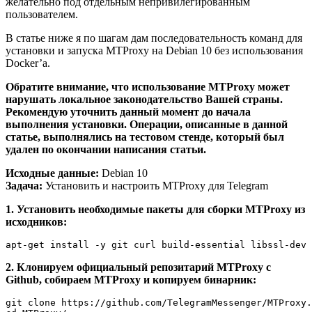
желательно под отдельным непривилегированным
пользователем.
В статье ниже я по шагам дам последовательность команд для
установки и запуска MTProxy на Debian 10 без использования
Docker’а.
Обратите внимание, что использование MTProxy может
нарушать локальное законодательство Вашей страны.
Рекомендую уточнить данный момент до начала
выполнения установки. Операции, описанные в данной
статье, выполнялись на тестовом стенде, который был
удален по окончании написания статьи.
Исходные данные:
Debian 10
Задача:
Установить и настроить MTProxy для Telegram
1. Установить необходимые пакеты для сборки MTProxy из
исходников:
2. Клонируем официальный репозитарий MTProxy с
Github, собираем MTProxy и копируем бинарник:
git clone https://github.com/TelegramMessenger/MTProxy.