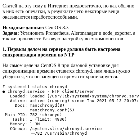
Статей на эту тему в Интернет предостаточно, но как обычно
в них есть опечатки, в результате чего некоторые вещи
оказываются неработоспособными.
Исходные данные:
CentOS 8.3
Задача:
Установить Prometheus, Alertmanager и node_exporter, а
так же произвести базовую настройку всех компонентов.
1. Первым делом на сервере должна быть настроена
синхронизация времени по NTP
На самом деле на CentOS 8 при базовой установке для
синхронизации времени ставится chronyd, нам лишь нужно
убедиться, что он запущен и время синхронизируется:
# systemctl status chronyd

● chronyd.service - NTP client/server

   Loaded: loaded (/usr/lib/systemd/system/chronyd.serv
   Active: active (running) since Thu 2021-05-13 20:07:
     Docs: man:chronyd(8)

           man:chrony.conf(5)

 Main PID: 782 (chronyd)

    Tasks: 1 (limit: 4930)

   Memory: 1.3M

   CGroup: /system.slice/chronyd.service
