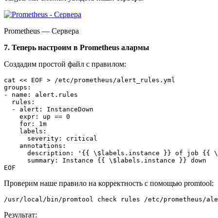
Prometheus — Сервера
7. Теперь настроим в Prometheus алармы
Создадим простой файл с правилом:
cat << EOF > /etc/prometheus/alert_rules.yml

groups:

- name: alert.rules

  rules:

  - alert: InstanceDown

    expr: up == 0

    for: 1m

    labels:

      severity: critical

    annotations:

      description: '{{ \$labels.instance }} of job {{ \
      summary: Instance {{ \$labels.instance }} down

Проверим наше правило на корректность с помощью promtool:
Результат: