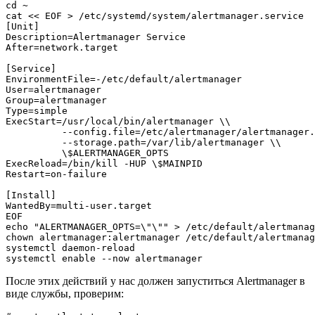
cd ~

cat << EOF > /etc/systemd/system/alertmanager.service

[Unit]

Description=Alertmanager Service

After=network.target

[Service]

EnvironmentFile=-/etc/default/alertmanager

User=alertmanager

Group=alertmanager

Type=simple

ExecStart=/usr/local/bin/alertmanager \\

          --config.file=/etc/alertmanager/alertmanager.
          --storage.path=/var/lib/alertmanager \\

          \$ALERTMANAGER_OPTS

ExecReload=/bin/kill -HUP \$MAINPID

Restart=on-failure

[Install]

WantedBy=multi-user.target

EOF

echo "ALERTMANAGER_OPTS=\"\"" > /etc/default/alertmanag
chown alertmanager:alertmanager /etc/default/alertmanag
systemctl daemon-reload

После этих действий у нас должен запуститься Alertmanager в
виде службы, проверим: