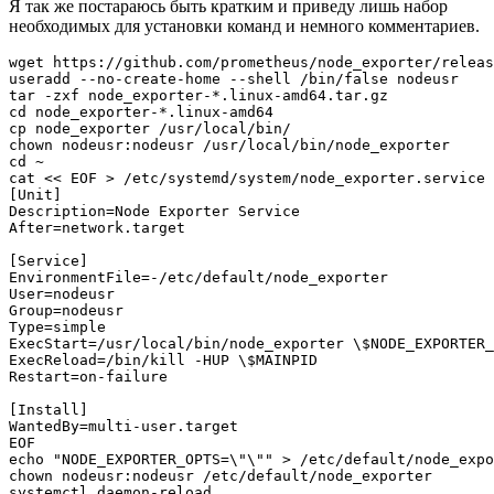
Я так же постараюсь быть кратким и приведу лишь набор
необходимых для установки команд и немного комментариев.
wget https://github.com/prometheus/node_exporter/releas
useradd --no-create-home --shell /bin/false nodeusr

tar -zxf node_exporter-*.linux-amd64.tar.gz

cd node_exporter-*.linux-amd64

cp node_exporter /usr/local/bin/

chown nodeusr:nodeusr /usr/local/bin/node_exporter

cd ~

cat << EOF > /etc/systemd/system/node_exporter.service

[Unit]

Description=Node Exporter Service

After=network.target

[Service]

EnvironmentFile=-/etc/default/node_exporter

User=nodeusr

Group=nodeusr

Type=simple

ExecStart=/usr/local/bin/node_exporter \$NODE_EXPORTER_
ExecReload=/bin/kill -HUP \$MAINPID

Restart=on-failure

[Install]

WantedBy=multi-user.target

EOF

echo "NODE_EXPORTER_OPTS=\"\"" > /etc/default/node_expo
chown nodeusr:nodeusr /etc/default/node_exporter

systemctl daemon-reload
