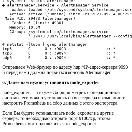
# systemctl status alertmanager

● alertmanager.service - Alertmanager Service

   Loaded: loaded (/etc/systemd/system/alertmanager.ser
   Active: active (running) since Fri 2021-05-14 00:29:
 Main PID: 39473 (alertmanager)

    Tasks: 6 (limit: 4930)

   Memory: 10.6M

   CGroup: /system.slice/alertmanager.service

# netstat -ltupn | grep alertmanager

tcp6       0      0 :::9093                 :::*       
tcp6       0      0 :::9094                 :::*       
Открываем Web-браузер по адресу http://IP-адрес-сервера:9093
и перед нами должна появиться консоль Alertmanager
6. Далее нам нужно установить node_exporter
node_exporter — это уже сборщик метрик с операционной
системы, его можно установить на все сервера в компании и
настроить Prometheus на сбор данных с этого экспортера.
Если Вы будите устанавливать node_exporter на другие
сервера, то необходимо открыть порт 9100/tcp, чтобы
Prometheus смог подключиться к node_exporter.