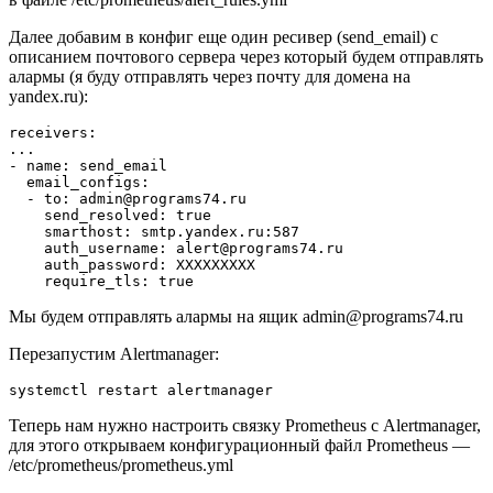
Далее добавим в конфиг еще один ресивер (send_email) с
описанием почтового сервера через который будем отправлять
алармы (я буду отправлять через почту для домена на
yandex.ru):
receivers:

...

- name: send_email

  email_configs:

  - to: 
admin@programs74.ru
    send_resolved: true

    smarthost: smtp.yandex.ru:587

    auth_username: 
alert@programs74.ru
    auth_password: XXXXXXXXX

Мы будем отправлять алармы на ящик
admin@programs74.ru
Перезапустим Alertmanager:
Теперь нам нужно настроить связку Prometheus с Alertmanager,
для этого открываем конфигурационный файл Prometheus —
/etc/prometheus/prometheus.yml