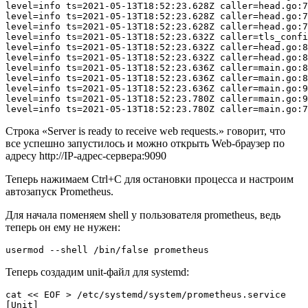
level=info ts=2021-05-13T18:52:23.628Z caller=head.go:7
level=info ts=2021-05-13T18:52:23.628Z caller=head.go:7
level=info ts=2021-05-13T18:52:23.628Z caller=head.go:7
level=info ts=2021-05-13T18:52:23.632Z caller=tls_confi
level=info ts=2021-05-13T18:52:23.632Z caller=head.go:8
level=info ts=2021-05-13T18:52:23.632Z caller=head.go:8
level=info ts=2021-05-13T18:52:23.636Z caller=main.go:8
level=info ts=2021-05-13T18:52:23.636Z caller=main.go:8
level=info ts=2021-05-13T18:52:23.636Z caller=main.go:9
level=info ts=2021-05-13T18:52:23.780Z caller=main.go:9
Строка «Server is ready to receive web requests.» говорит, что
все успешно запустилось и можно открыть Web-браузер по
адресу http://IP-адрес-сервера:9090
Теперь нажимаем Ctrl+C для остановки процесса и настроим
автозапуск Prometheus.
Для начала поменяем shell у пользователя prometheus, ведь
теперь он ему не нужен:
Теперь создадим unit-фaйл для systemd:
cat << EOF > /etc/systemd/system/prometheus.service

[Unit]
