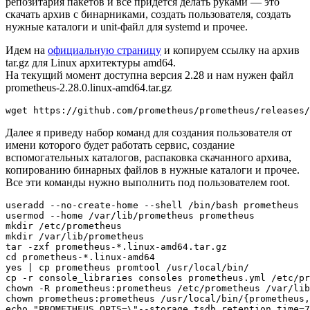
репозитария пакетов и все придется делать руками — это
скачать архив с бинарниками, создать пользователя, создать
нужные каталоги и unit-файл для systemd и прочее.
Идем на
официальную страницу
и копируем ссылку на архив
tar.gz для Linux архитектуры amd64.
На текущий момент доступна версия 2.28 и нам нужен файл
prometheus-2.28.0.linux-amd64.tar.gz
Далее я приведу набор команд для создания пользователя от
имени которого будет работать сервис, создание
вспомогательных каталогов, распаковка скачанного архива,
копированию бинарных файлов в нужные каталоги и прочее.
Все эти команды нужно выполнить под пользователем root.
useradd --no-create-home --shell /bin/bash prometheus

usermod --home /var/lib/prometheus prometheus

mkdir /etc/prometheus

mkdir /var/lib/prometheus

tar -zxf prometheus-*.linux-amd64.tar.gz

cd prometheus-*.linux-amd64

yes | cp prometheus promtool /usr/local/bin/

cp -r console_libraries consoles prometheus.yml /etc/pr
chown -R prometheus:prometheus /etc/prometheus /var/lib
chown prometheus:prometheus /usr/local/bin/{prometheus,
echo "PROMETHEUS_OPTS=\"--storage.tsdb.retention.time=7