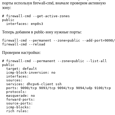
порты используя firewall-cmd, вначале проверим активную
зону:
# firewall-cmd --get-active-zones

public

Теперь добавим в public-зону нужные порты:
firewall-cmd --permanent --zone=public --add-port=9090/
Проверим настройки:
# firewall-cmd --permanent --zone=public --list-all

public

  target: default

  icmp-block-inversion: no

  interfaces:

  sources:

  services: dhcpv6-client ssh

  ports: 9090/tcp 9093/tcp 9094/tcp 9094/udp 9100/tcp

  protocols:

  masquerade: no

  forward-ports:

  source-ports:

  icmp-blocks:
