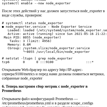
После этих действий у нас должен запуститься node_exporter в
виде службы, проверим:
# systemctl status node_exporter

● node_exporter.service - Node Exporter Service

   Loaded: loaded (/etc/systemd/system/node_exporter.se
   Active: active (running) since Sun 2021-05-16 21:22:
 Main PID: 8055 (node_exporter)

    Tasks: 3 (limit: 4956)

   Memory: 8.6M

   CGroup: /system.slice/node_exporter.service

# netstat -ltupn | grep node_exporter

Открываем Web-браузер по адресу http://IP-адрес-
сервера:9100/metrics и перед нами должны появиться метрики,
собранные node_exporter
6. Теперь настроим сбор метрик с node_exporter в
Prometheus
Открываем файл конфигураций Prometheus —
/etc/prometheus/prometheus.yml и в разделе scrape_configs