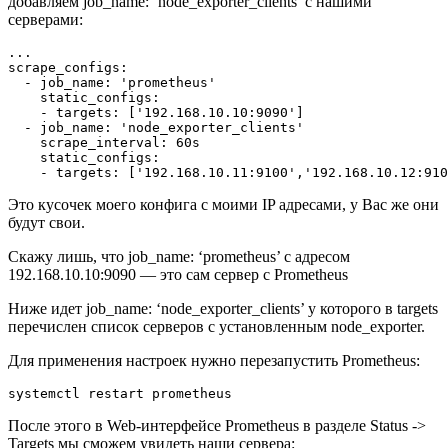
добавляем job_name: ‘node_exporter_clients’ с нашими
серверами:
...

scrape_configs:

  - job_name: 'prometheus'

    static_configs:

    - targets: ['192.168.10.10:9090']

  - job_name: 'node_exporter_clients'

    scrape_interval: 60s

    static_configs:

Это кусочек моего конфига с моими IP адресами, у Вас же они
будут свои.
Скажу лишь, что job_name: ‘prometheus’ с адресом
192.168.10.10:9090 — это сам сервер с Prometheus
Ниже идет job_name: ‘node_exporter_clients’ у которого в targets
перечислен список серверов с установленным node_exporter.
Для применения настроек нужно перезапустить Prometheus:
После этого в Web-интерфейсе Prometheus в разделе Status ->
Targets мы сможем увидеть наши сервера: