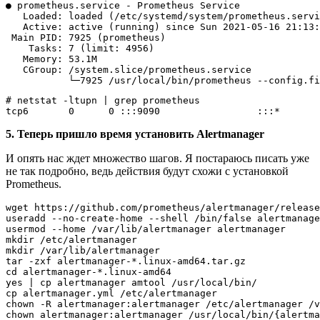
● prometheus.service - Prometheus Service

   Loaded: loaded (/etc/systemd/system/prometheus.servi
   Active: active (running) since Sun 2021-05-16 21:13:
 Main PID: 7925 (prometheus)

    Tasks: 7 (limit: 4956)

   Memory: 53.1M

   CGroup: /system.slice/prometheus.service

# netstat -ltupn | grep prometheus

5. Теперь пришло время установить Alertmanager
И опять нас ждет множество шагов. Я постараюсь писать уже
не так подробно, ведь действия будут схожи с установкой
Prometheus.
wget https://github.com/prometheus/alertmanager/release
useradd --no-create-home --shell /bin/false alertmanage
usermod --home /var/lib/alertmanager alertmanager

mkdir /etc/alertmanager

mkdir /var/lib/alertmanager

tar -zxf alertmanager-*.linux-amd64.tar.gz

cd alertmanager-*.linux-amd64

yes | cp alertmanager amtool /usr/local/bin/

cp alertmanager.yml /etc/alertmanager

chown -R alertmanager:alertmanager /etc/alertmanager /v
chown alertmanager:alertmanager /usr/local/bin/{alertma