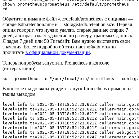
chown prometheus:prometheus /etc/default/prometheus

Обратите внимание файл /etc/default/prometheus с опциями —
storage.tsdb.retention.time и —storage.tsdb.retention.size. Первая
опция говорит, что нужно удалять старые данные старше 7
дней, а вторая задает удаление по размеру хранимых данных.
Я задал 7 дней или 50 Гигабайт. Вам нужно выставить свои
значения. Более подробно об этих настройках можно
прочитать
в официальной документации
.
Теперь попробуем запустить Prometheus в консоле
(интерактивно):
В консоле вы должны увидеть запуск Prometheus примерно с
таким выводом:
level=info ts=2021-05-13T18:52:23.621Z caller=main.go:3
level=info ts=2021-05-13T18:52:23.621Z caller=main.go:4
level=info ts=2021-05-13T18:52:23.621Z caller=main.go:4
level=info ts=2021-05-13T18:52:23.621Z caller=main.go:4
level=info ts=2021-05-13T18:52:23.621Z caller=main.go:4
level=info ts=2021-05-13T18:52:23.621Z caller=main.go:4
level=info ts=2021-05-13T18:52:23.622Z caller=web.go:54
level=info ts=2021-05-13T18:52:23.624Z caller=main.go:8