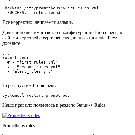
Checking /etc/prometheus/alert_rules.yml

Все корректно, двигаемся дальше.
Далее подключим правило в конфигурацию Prometheus, в
файле /etc/prometheus/prometheus.yml в секции rule_files:
добавьте
...

rule_files:

  # - "first_rules.yml"

  # - "second_rules.yml"

  - "alert_rules.yml"

Перезапустим Prometheus:
Наше правило появилось в разделе Status -> Rules
Prometheus rules