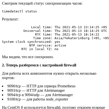
Смотрим текущий статус синхронизации часов:
Результат:
               Local time: Thu 2021-05-13 23:14:25 +05

           Universal time: Thu 2021-05-13 18:14:25 UTC

                 RTC time: Thu 2021-05-13 18:14:22

                Time zone: Asia/Yekaterinburg (+05, +05
System clock synchronized: yes

              NTP service: active

Мы видим, что все синхронно.
2. Теперь разберемся с настройкой firewall
Для работы всех компонентов нужно открыть несколько
портов:
9090/tcp — HTTP для сервера Prometheus
9093/tcp — HTTP для Alertmanager
9094/tcp и 9094/udp — для Alertmanager
9100/tcp — для работы node_exporter
На CentOS 8 используется firewalld, поэтому откроем нужные