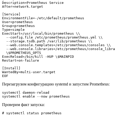
Description=Prometheus Service

After=network.target

[Service]

EnvironmentFile=-/etc/default/prometheus

User=prometheus

Group=prometheus

Type=simple

ExecStart=/usr/local/bin/prometheus \\

  --config.file /etc/prometheus/prometheus.yml \\

  --storage.tsdb.path /var/lib/prometheus \\

  --web.console.templates=/etc/prometheus/consoles \\

  --web.console.libraries=/etc/prometheus/console_libra
  \$PROMETHEUS_OPTS

ExecReload=/bin/kill -HUP \$MAINPID

Restart=on-failure

[Install]

WantedBy=multi-user.target

Перезагрузим конфигурацию systemd и запустим Prometheus:
systemctl daemon-reload

Проверим факт запуска:
# systemctl status prometheus
