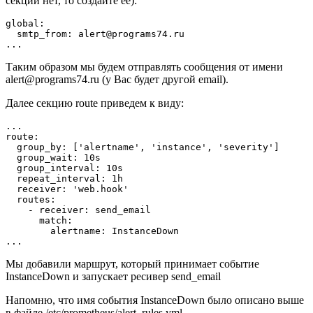
секции нет, то создайте ее):
global:

  smtp_from: 
alert@programs74.ru
Таким образом мы будем отправлять сообщения от имени
alert@programs74.ru
(у Вас будет другой email).
Далее секцию route приведем к виду:
...

route:

  group_by: ['alertname', 'instance', 'severity']

  group_wait: 10s

  group_interval: 10s

  repeat_interval: 1h

  receiver: 'web.hook'

  routes:

    - receiver: send_email

      match:

        alertname: InstanceDown

Мы добавили маршрут, который принимает событие
InstanceDown и запускает ресивер send_email
Напомню, что имя события InstanceDown было описано выше
в файле /etc/prometheus/alert_rules.yml