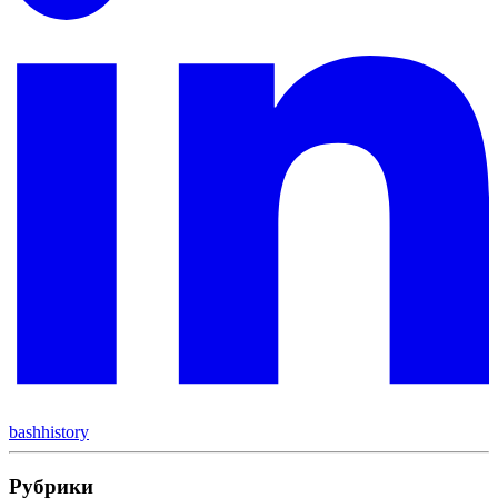
bash
history
Рубрики